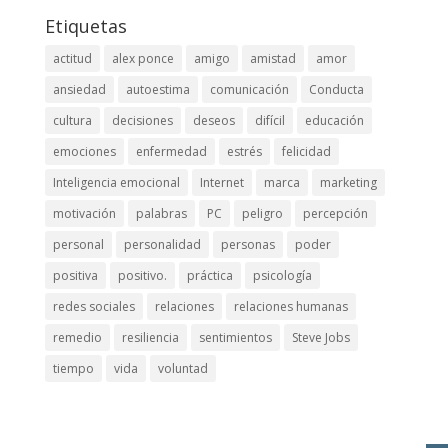
Etiquetas
actitud
alex ponce
amigo
amistad
amor
ansiedad
autoestima
comunicación
Conducta
cultura
decisiones
deseos
difícil
educación
emociones
enfermedad
estrés
felicidad
Inteligencia emocional
Internet
marca
marketing
motivación
palabras
PC
peligro
percepción
personal
personalidad
personas
poder
positiva
positivo.
práctica
psicología
redes sociales
relaciones
relaciones humanas
remedio
resiliencia
sentimientos
Steve Jobs
tiempo
vida
voluntad