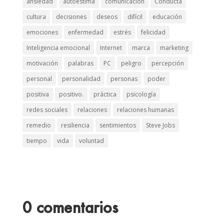
ansiedad
autoestima
comunicación
Conducta
cultura
decisiones
deseos
difícil
educación
emociones
enfermedad
estrés
felicidad
Inteligencia emocional
Internet
marca
marketing
motivación
palabras
PC
peligro
percepción
personal
personalidad
personas
poder
positiva
positivo.
práctica
psicología
redes sociales
relaciones
relaciones humanas
remedio
resiliencia
sentimientos
Steve Jobs
tiempo
vida
voluntad
0 comentarios