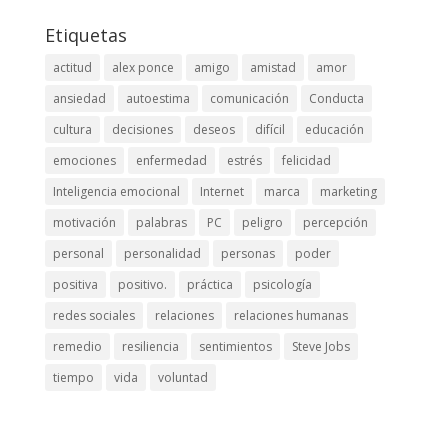
Etiquetas
actitud
alex ponce
amigo
amistad
amor
ansiedad
autoestima
comunicación
Conducta
cultura
decisiones
deseos
difícil
educación
emociones
enfermedad
estrés
felicidad
Inteligencia emocional
Internet
marca
marketing
motivación
palabras
PC
peligro
percepción
personal
personalidad
personas
poder
positiva
positivo.
práctica
psicología
redes sociales
relaciones
relaciones humanas
remedio
resiliencia
sentimientos
Steve Jobs
tiempo
vida
voluntad