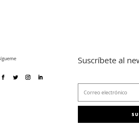
Suscríbete al ne
Sígueme
SU