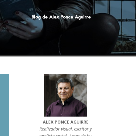
Blog de Alex Ponce Aguirre
ALEX PONCE AGUIRRE
Realizador visual, escritor y
analista social. Autor de los