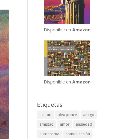
Disponible en
Amazon
Disponible en
Amazon
Etiquetas
actitud
alex ponce
amigo
amistad
amor
ansiedad
autoestima
comunicación