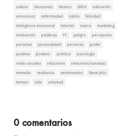
cultura
decisiones
deseos
difícil
educación
emociones
enfermedad
estrés
felicidad
Inteligencia emocional
Internet
marca
marketing
motivación
palabras
PC
peligro
percepción
personal
personalidad
personas
poder
positiva
positivo.
práctica
psicología
redes sociales
relaciones
relaciones humanas
remedio
resiliencia
sentimientos
Steve Jobs
tiempo
vida
voluntad
0 comentarios