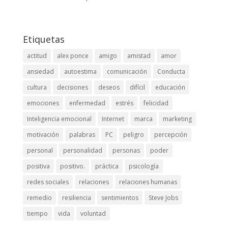
Etiquetas
actitud
alex ponce
amigo
amistad
amor
ansiedad
autoestima
comunicación
Conducta
cultura
decisiones
deseos
difícil
educación
emociones
enfermedad
estrés
felicidad
Inteligencia emocional
Internet
marca
marketing
motivación
palabras
PC
peligro
percepción
personal
personalidad
personas
poder
positiva
positivo.
práctica
psicología
redes sociales
relaciones
relaciones humanas
remedio
resiliencia
sentimientos
Steve Jobs
tiempo
vida
voluntad