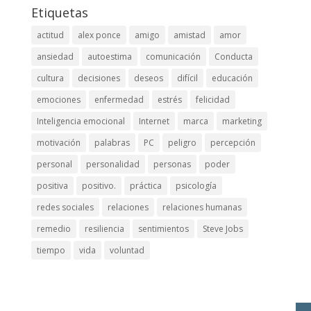
Etiquetas
actitud
alex ponce
amigo
amistad
amor
ansiedad
autoestima
comunicación
Conducta
cultura
decisiones
deseos
difícil
educación
emociones
enfermedad
estrés
felicidad
Inteligencia emocional
Internet
marca
marketing
motivación
palabras
PC
peligro
percepción
personal
personalidad
personas
poder
positiva
positivo.
práctica
psicología
redes sociales
relaciones
relaciones humanas
remedio
resiliencia
sentimientos
Steve Jobs
tiempo
vida
voluntad