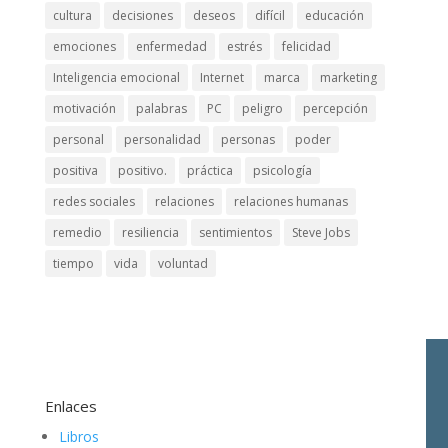
cultura
decisiones
deseos
difícil
educación
emociones
enfermedad
estrés
felicidad
Inteligencia emocional
Internet
marca
marketing
motivación
palabras
PC
peligro
percepción
personal
personalidad
personas
poder
positiva
positivo.
práctica
psicología
redes sociales
relaciones
relaciones humanas
remedio
resiliencia
sentimientos
Steve Jobs
tiempo
vida
voluntad
Enlaces
Libros