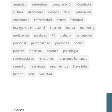
ansiedad
autoestima
comunicación
Conducta
cultura
decisiones
deseos
difícil
educación
emociones
enfermedad
estrés
felicidad
Inteligencia emocional
Internet
marca
marketing
motivación
palabras
PC
peligro
percepción
personal
personalidad
personas
poder
positiva
positivo.
práctica
psicología
redes sociales
relaciones
relaciones humanas
remedio
resiliencia
sentimientos
Steve Jobs
tiempo
vida
voluntad
Enlaces