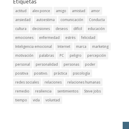
Etiquetas
actitud
alex ponce
amigo
amistad
amor
ansiedad
autoestima
comunicación
Conducta
cultura
decisiones
deseos
difícil
educación
emociones
enfermedad
estrés
felicidad
Inteligencia emocional
Internet
marca
marketing
motivación
palabras
PC
peligro
percepción
personal
personalidad
personas
poder
positiva
positivo.
práctica
psicología
redes sociales
relaciones
relaciones humanas
remedio
resiliencia
sentimientos
Steve Jobs
tiempo
vida
voluntad