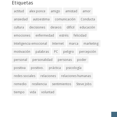
Etiquetas
actitud
alex ponce
amigo
amistad
amor
ansiedad
autoestima
comunicación
Conducta
cultura
decisiones
deseos
difícil
educación
emociones
enfermedad
estrés
felicidad
Inteligencia emocional
Internet
marca
marketing
motivación
palabras
PC
peligro
percepción
personal
personalidad
personas
poder
positiva
positivo.
práctica
psicología
redes sociales
relaciones
relaciones humanas
remedio
resiliencia
sentimientos
Steve Jobs
tiempo
vida
voluntad