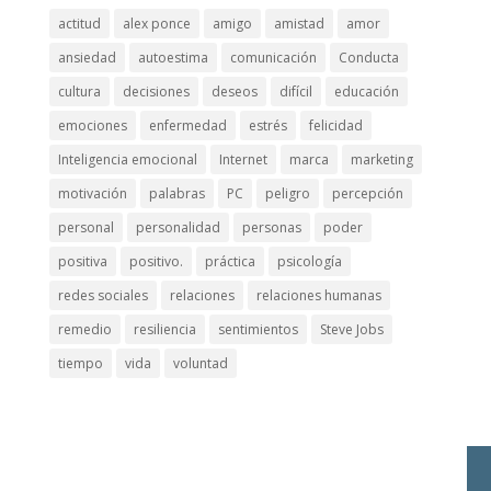
actitud
alex ponce
amigo
amistad
amor
ansiedad
autoestima
comunicación
Conducta
cultura
decisiones
deseos
difícil
educación
emociones
enfermedad
estrés
felicidad
Inteligencia emocional
Internet
marca
marketing
motivación
palabras
PC
peligro
percepción
personal
personalidad
personas
poder
positiva
positivo.
práctica
psicología
redes sociales
relaciones
relaciones humanas
remedio
resiliencia
sentimientos
Steve Jobs
tiempo
vida
voluntad