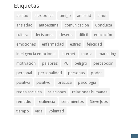
Etiquetas
actitud
alex ponce
amigo
amistad
amor
ansiedad
autoestima
comunicación
Conducta
cultura
decisiones
deseos
difícil
educación
emociones
enfermedad
estrés
felicidad
Inteligencia emocional
Internet
marca
marketing
motivación
palabras
PC
peligro
percepción
personal
personalidad
personas
poder
positiva
positivo.
práctica
psicología
redes sociales
relaciones
relaciones humanas
remedio
resiliencia
sentimientos
Steve Jobs
tiempo
vida
voluntad