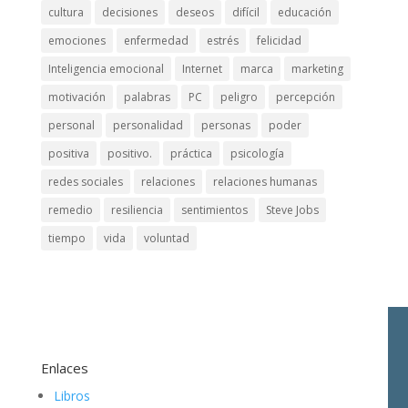
cultura
decisiones
deseos
difícil
educación
emociones
enfermedad
estrés
felicidad
Inteligencia emocional
Internet
marca
marketing
motivación
palabras
PC
peligro
percepción
personal
personalidad
personas
poder
positiva
positivo.
práctica
psicología
redes sociales
relaciones
relaciones humanas
remedio
resiliencia
sentimientos
Steve Jobs
tiempo
vida
voluntad
Enlaces
Libros