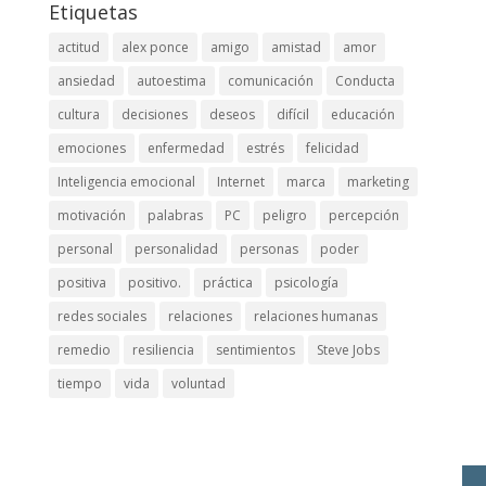
Etiquetas
actitud
alex ponce
amigo
amistad
amor
ansiedad
autoestima
comunicación
Conducta
cultura
decisiones
deseos
difícil
educación
emociones
enfermedad
estrés
felicidad
Inteligencia emocional
Internet
marca
marketing
motivación
palabras
PC
peligro
percepción
personal
personalidad
personas
poder
positiva
positivo.
práctica
psicología
redes sociales
relaciones
relaciones humanas
remedio
resiliencia
sentimientos
Steve Jobs
tiempo
vida
voluntad