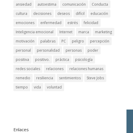
ansiedad
autoestima
comunicación
Conducta
cultura
decisiones
deseos
difícil
educación
emociones
enfermedad
estrés
felicidad
Inteligencia emocional
Internet
marca
marketing
motivación
palabras
PC
peligro
percepción
personal
personalidad
personas
poder
positiva
positivo.
práctica
psicología
redes sociales
relaciones
relaciones humanas
remedio
resiliencia
sentimientos
Steve Jobs
tiempo
vida
voluntad
Enlaces