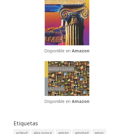
Disponible en
Amazon
Disponible en
Amazon
Etiquetas
actitud
alex ponce
amigo
amistad
amor