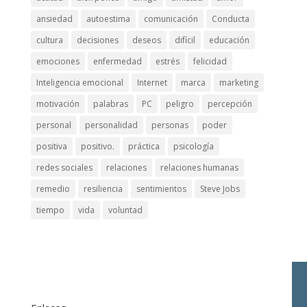
ansiedad
autoestima
comunicación
Conducta
cultura
decisiones
deseos
difícil
educación
emociones
enfermedad
estrés
felicidad
Inteligencia emocional
Internet
marca
marketing
motivación
palabras
PC
peligro
percepción
personal
personalidad
personas
poder
positiva
positivo.
práctica
psicología
redes sociales
relaciones
relaciones humanas
remedio
resiliencia
sentimientos
Steve Jobs
tiempo
vida
voluntad