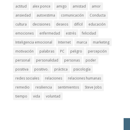
actitud
alex ponce
amigo
amistad
amor
ansiedad
autoestima
comunicación
Conducta
cultura
decisiones
deseos
difícil
educación
emociones
enfermedad
estrés
felicidad
Inteligencia emocional
Internet
marca
marketing
motivación
palabras
PC
peligro
percepción
personal
personalidad
personas
poder
positiva
positivo.
práctica
psicología
redes sociales
relaciones
relaciones humanas
remedio
resiliencia
sentimientos
Steve Jobs
tiempo
vida
voluntad