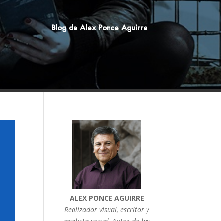
Blog de Alex Ponce Aguirre
ALEX PONCE AGUIRRE
Realizador visual, escritor y
analista social. Autor de los