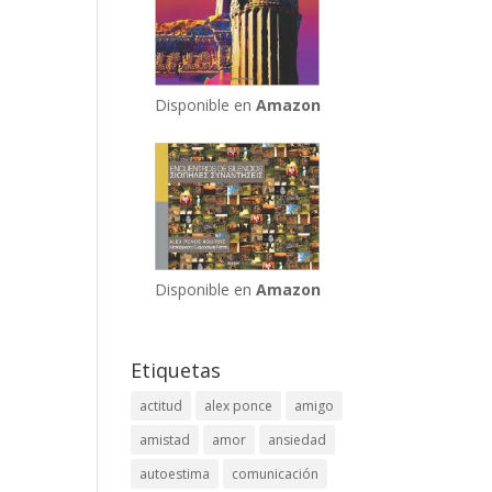
Disponible en
Amazon
Disponible en
Amazon
Etiquetas
actitud
alex ponce
amigo
amistad
amor
ansiedad
autoestima
comunicación