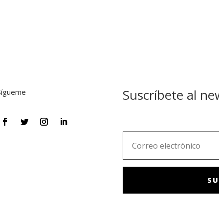
Suscríbete al ne
Sígueme
SU