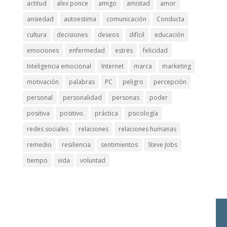
actitud
alex ponce
amigo
amistad
amor
ansiedad
autoestima
comunicación
Conducta
cultura
decisiones
deseos
difícil
educación
emociones
enfermedad
estrés
felicidad
Inteligencia emocional
Internet
marca
marketing
motivación
palabras
PC
peligro
percepción
personal
personalidad
personas
poder
positiva
positivo.
práctica
psicología
redes sociales
relaciones
relaciones humanas
remedio
resiliencia
sentimientos
Steve Jobs
tiempo
vida
voluntad