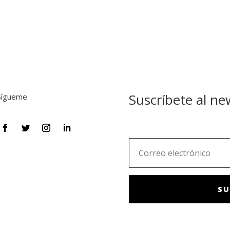
Suscríbete al ne
Sígueme
SU