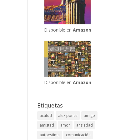
Disponible en
Amazon
Disponible en
Amazon
Etiquetas
actitud
alex ponce
amigo
amistad
amor
ansiedad
autoestima
comunicación