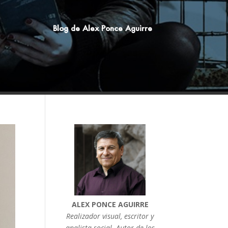
Blog de Alex Ponce Aguirre
ALEX PONCE AGUIRRE
Realizador visual, escritor y
analista social. Autor de los